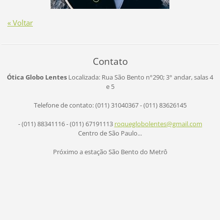
« Voltar
Contato
Ótica Globo Lentes
Localizada: Rua São Bento n°290;
3° andar, salas 4
e 5
Telefone de contato: (011) 31040367 - (011) 83626145
- (011) 88341116 - (011) 67191113
roqueglo
bolentes
@gmail.c
om
Centro de São Paulo...
Próximo a estação São Bento do Metrô