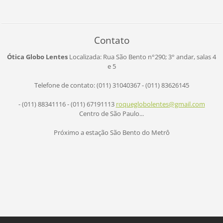
Contato
Ótica Globo Lentes
Localizada: Rua São Bento n°290;
3° andar, salas 4
e 5
Telefone de contato: (011) 31040367 - (011) 83626145
- (011) 88341116 - (011) 67191113
roqueglo
bolentes
@gmail.c
om
Centro de São Paulo...
Próximo a estação São Bento do Metrô