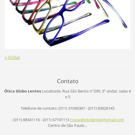
« Voltar
Contato
Ótica Globo Lentes
Localizada: Rua São Bento n°290;
3° andar, salas 4
e 5
Telefone de contato: (011) 31040367 - (011) 83626145
- (011) 88341116 - (011) 67191113
roqueglo
bolentes
@gmail.c
om
Centro de São Paulo...