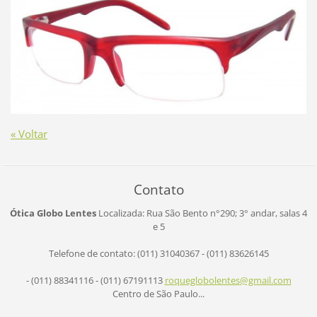
« Voltar
Contato
Ótica Globo Lentes
Localizada: Rua São Bento n°290;
3° andar, salas 4
e 5
Telefone de contato: (011) 31040367 - (011) 83626145
- (011) 88341116 - (011) 67191113
roqueglo
bolentes
@gmail.c
om
Centro de São Paulo...