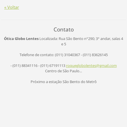
« Voltar
Contato
Ótica Globo Lentes
Localizada: Rua São Bento n°290;
3° andar, salas 4
e 5
Telefone de contato: (011) 31040367 - (011) 83626145
- (011) 88341116 - (011) 67191113
roqueglo
bolentes
@gmail.c
om
Centro de São Paulo...
Próximo a estação São Bento do Metrô