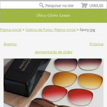
Pesquisar no site
US$0,00
Ótica Globo Lentes
Página inicial
>
Galeria de Fotos: Página inicial
>
fanny.jpg
Anterior
Próxima
Apresentação de slides