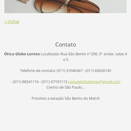
« Voltar
Contato
Ótica Globo Lentes
Localizada: Rua São Bento n°290;
3° andar, salas 4
e 5
Telefone de contato: (011) 31040367 - (011) 83626145
- (011) 88341116 - (011) 67191113
roqueglo
bolentes
@gmail.c
om
Centro de São Paulo...
Próximo a estação São Bento do Metrô